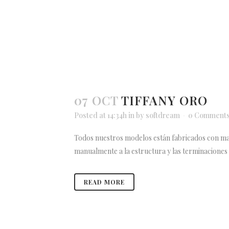
07 OCT
TIFFANY ORO
Posted at 14:34h
in
by
softdream
0 Comment
Todos nuestros modelos están fabricados con mad
manualmente a la estructura y las terminaciones d
READ MORE