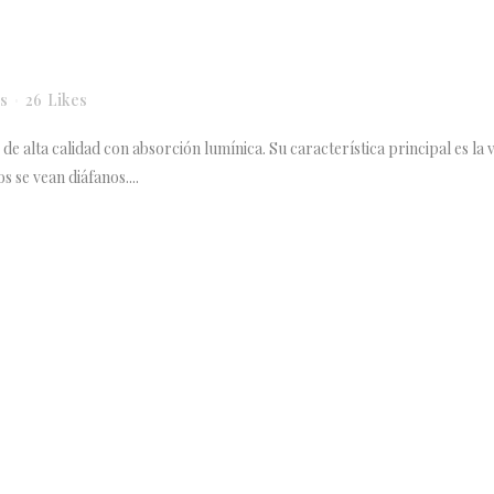
s
26
Likes
e alta calidad con absorción lumínica. Su característica principal es la v
 se vean diáfanos....