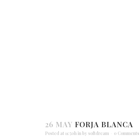
26 MAY
FORJA BLANCA
Posted at 11:50h
in
by
softdream
0 Comment