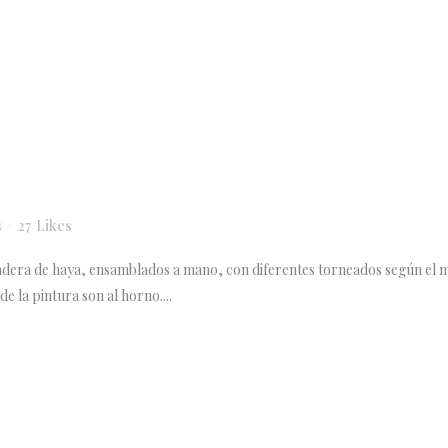
s
27
Likes
era de haya, ensamblados a mano, con diferentes torneados según el mode
e la pintura son al horno....