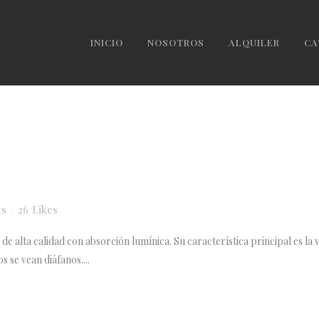
INICIO
NOSOTROS
ALQUILER
CA
ts
26
Likes
e alta calidad con absorción lumínica. Su característica principal es la v
 se vean diáfanos....