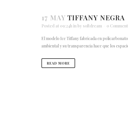
17 MAY
TIFFANY NEGRA
Posted at 09:24h
in
by
softdream
0 Comment
El modelo Ice Tiffany fabricada en policarbonato d
ambiental y su transparencia hace que los espacios
READ MORE