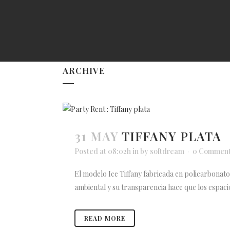
ARCHIVE
31 MAY
TIFFANY PLATA
Posted at 08:02h
in
by
softdream
0 Commen
El modelo Ice Tiffany fabricada en policarbonato d
ambiental y su transparencia hace que los espacios
READ MORE