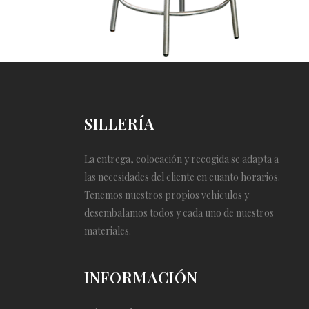
SILLERÍA
La entrega, colocación y recogida se adapta a
las necesidades del cliente en cuanto horarios.
Tenemos nuestros propios vehículos y
desembalamos todos y cada uno de nuestros
materiales.
INFORMACIÓN