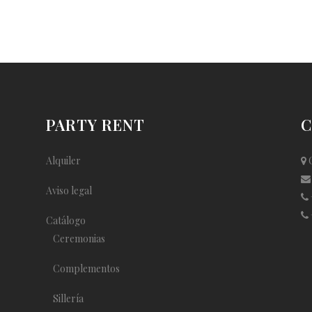
PARTY RENT
C
Alquiler
C
Aviso legal
Catálogo
Ceremonias
Complementos
Sillería