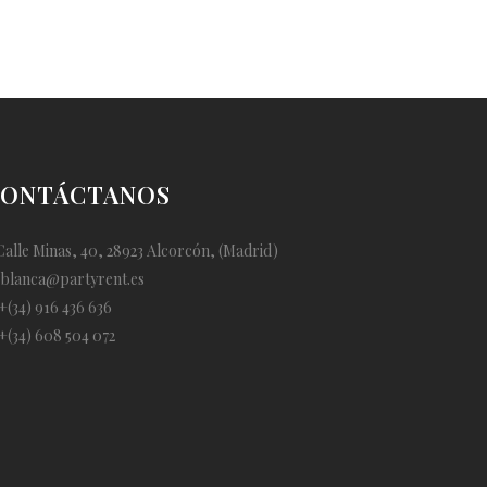
ONTÁCTANOS
alle Minas, 40, 28923 Alcorcón, (Madrid)
blanca@partyrent.es
+(34) 916 436 636
+(34) 608 504 072