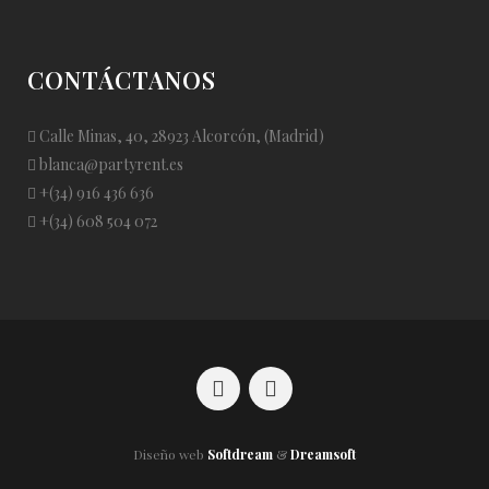
CONTÁCTANOS
Calle Minas, 40, 28923 Alcorcón, (Madrid)
blanca@partyrent.es
+(34) 916 436 636
+(34) 608 504 072
Diseño web
Softdream
&
Dreamsoft