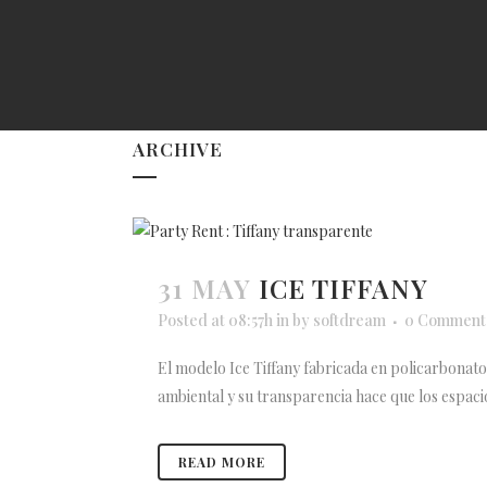
ARCHIVE
31 MAY
ICE TIFFANY
Posted at 08:57h
in
by
softdream
0 Comment
El modelo Ice Tiffany fabricada en policarbonato d
ambiental y su transparencia hace que los espacios
READ MORE