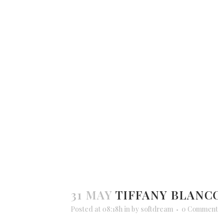
31 MAY
TIFFANY BLANC
Posted at 08:18h
in
by
softdream
0 Comment