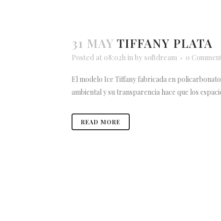
31 MAY
TIFFANY PLATA
Posted at 08:02h
in
by
softdream
0 Commen
El modelo Ice Tiffany fabricada en policarbonato d
ambiental y su transparencia hace que los espacios
READ MORE