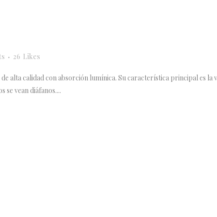
ts
26
Likes
e alta calidad con absorción lumínica. Su característica principal es la v
 se vean diáfanos....