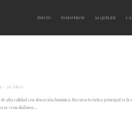
INICIO
NOSOTROS
ALQUILER
CA
s
26
Likes
e alta calidad con absorción lumínica. Su característica principal es la v
 se vean diáfanos....