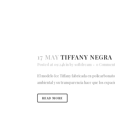
17 MAY
TIFFANY NEGRA
Posted at 09:24h
in
by
softdream
0 Comment
El modelo Ice Tiffany fabricada en policarbonato d
ambiental y su transparencia hace que los espacios
READ MORE