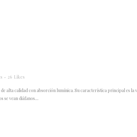
s
26
Likes
e alta calidad con absorción lumínica. Su característica principal es la v
 se vean diáfanos....