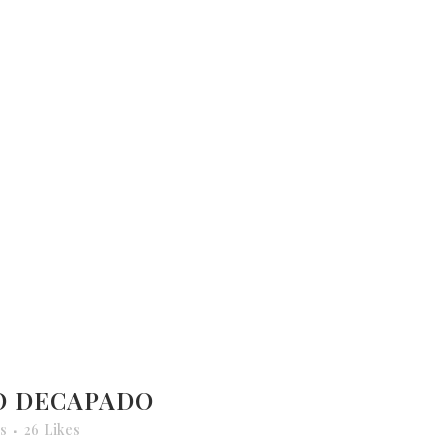
O DECAPADO
s
26
Likes