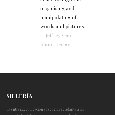
organising and
manipulating of
words and pictures.
— Jeffrey Veen –
About Design
SILLERÍA
La entrega, colocación y recogida se adapta a las