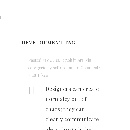
DEVELOPMENT TAG
Posted at 04 Oct, 12:59h
in
Art
,
Sin
categoría
by
softdream
0 Comments
28
Likes
Designers can create
normalcy out of
chaos; they can
clearly communicate
ideas through the