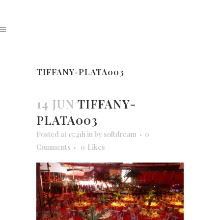
TIFFANY-PLATA003
14 JUN
TIFFANY-
PLATA003
Posted at 15:41h
in
by
softdream
0
Comments
0
Likes