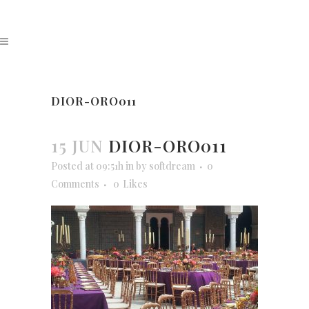
DIOR-ORO011
15 JUN
DIOR-ORO011
Posted at 09:51h
in
by
softdream
0
Comments
0
Likes