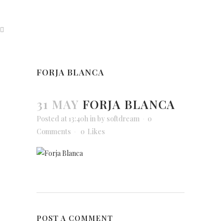
FORJA BLANCA
31 MAY
FORJA BLANCA
Posted at 13:40h
in
by
softdream
0
Comments
0
Likes
POST A COMMENT