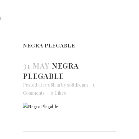
NEGRA PLEGABLE
31 MAY
NEGRA
PLEGABLE
Posted at 15:08h
in
by
softdream
0
Comments
0
Likes