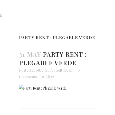
PARTY RENT : PLEGABLE VERDE
31 MAY
PARTY RENT :
PLEGABLE VERDE
Posted at 08:33h
in
by
softdream
0
Comments
0
Likes